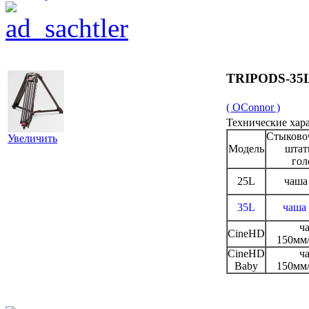
TRIPODS-35
( OConnor )
Технические хар
Стыково
Увеличить
Модель
штат
гол
25L
чаша
35L
чаша
ч
CineHD
150мм/
CineHD
ч
Baby
150мм/