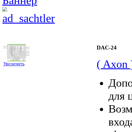
DAC-24
( Axon 
Увеличить
Допо
для 
Возм
вход