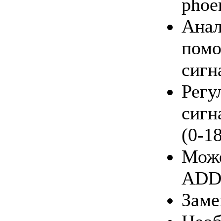
phoe
Анал
помо
сигн
Регу
сигн
(0-1
Може
ADD
Заме